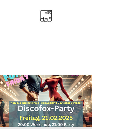
daf - dance academy
frankfurt
Aus- und Fortbildungen und
Events für begeisterte Tänzer
und Tanzlehrer