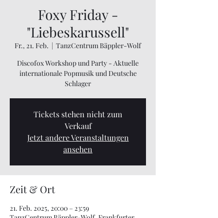
Foxy Friday -
"Liebeskarussell"
Fr., 21. Feb.
  |  
TanzCentrum Bäppler-Wolf
Discofox Workshop und Party - Aktuelle
internationale Popmusik und Deutsche
Schlager
Tickets stehen nicht zum
Verkauf
Jetzt andere Veranstaltungen
ansehen
Zeit & Ort
21. Feb. 2025, 20:00 – 23:59
TanzCentrum Bäppler-Wolf, Frankfurter