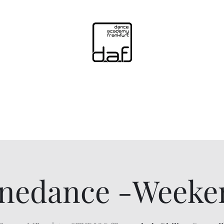
daf - dance academy frankfurt
us- und Fortbildungen und Events für begeisterte Tänzer und Tanzle
Start
Followers
inedance -Weeke